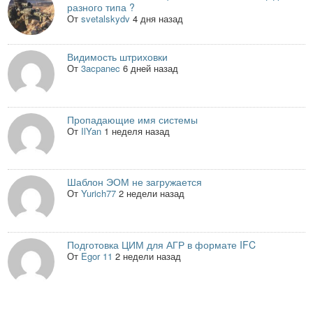
разного типа ?
От
svetalskydv
4 дня назад
Видимость штриховки
От
3acpanec
6 дней назад
Пропадающие имя системы
От
IlYan
1 неделя назад
Шаблон ЭОМ не загружается
От
Yurich77
2 недели назад
Подготовка ЦИМ для АГР в формате IFC
От
Egor 11
2 недели назад