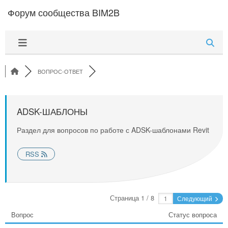
Перейти к содержимому
Форум сообщества BIM2B
ВОПРОС-ОТВЕТ
ADSK-ШАБЛОНЫ
Раздел для вопросов по работе с ADSK-шаблонами Revit
RSS
Страница 1 / 8
Следующий
Вопрос
Статус вопроса