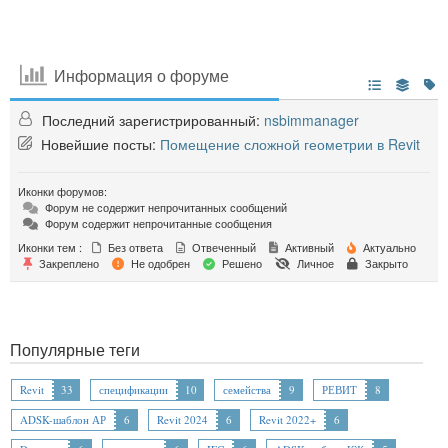
Информация о форуме
Последний зарегистрированный:
nsbimmanager
Новейшие посты:
Помещение сложной геометрии в Revit
Иконки форумов:
Форум не содержит непрочитанных сообщений
Форум содержит непрочитанные сообщения
Иконки тем :
Без ответа
Отвеченный
Активный
Актуально
Закреплено
Не одобрен
Решено
Личное
Закрыто
Популярные теги
Revit
33
спецификации
10
семейства
9
РЕВИТ
8
ADSK-шаблон АР
6
Revit 2024
6
Revit 2022+
6