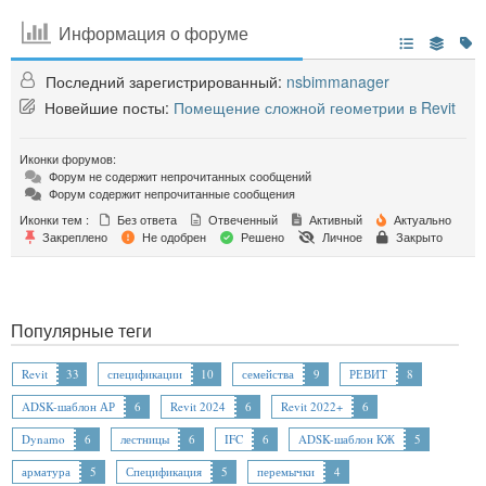
Информация о форуме
Последний зарегистрированный:
nsbimmanager
Новейшие посты:
Помещение сложной геометрии в Revit
Иконки форумов:
Форум не содержит непрочитанных сообщений
Форум содержит непрочитанные сообщения
Иконки тем :
Без ответа
Отвеченный
Активный
Актуально
Закреплено
Не одобрен
Решено
Личное
Закрыто
Популярные теги
Revit
33
спецификации
10
семейства
9
РЕВИТ
8
ADSK-шаблон АР
6
Revit 2024
6
Revit 2022+
6
Dynamo
6
лестницы
6
IFC
6
ADSK-шаблон КЖ
5
арматура
5
Спецификация
5
перемычки
4