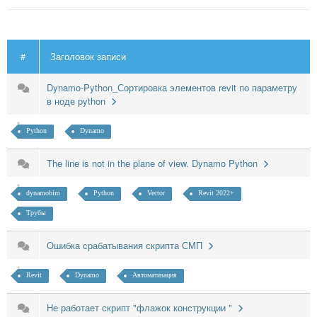
#
Заголовок записи
Dynamo-Python_Сортировка элементов revit по параметру
в ноде python
Python
Dynamo
The line is not in the plane of view. Dynamo Python
dynamobim
Python
Vector
Revit 2022+
Трубы
Ошибка срабатывания скрипта СМП
Revit
Dynamo
Автоматизация
Не работает скрипт "флажок конструкции "