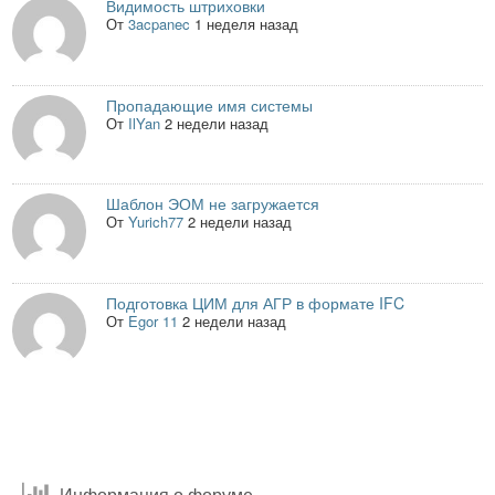
Видимость штриховки
От
3acpanec
1 неделя назад
Пропадающие имя системы
От
IlYan
2 недели назад
Шаблон ЭОМ не загружается
От
Yurich77
2 недели назад
Подготовка ЦИМ для АГР в формате IFC
От
Egor 11
2 недели назад
Информация о форуме