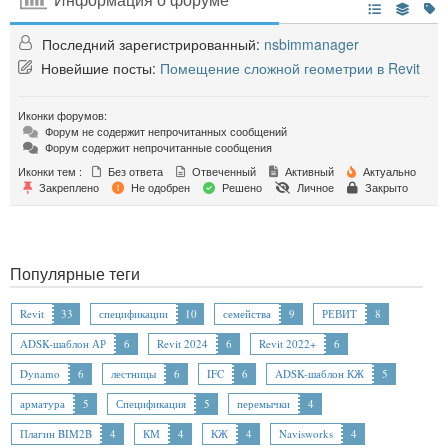
Последний зарегистрированный:
nsbimmanager
Новейшие посты:
Помещение сложной геометрии в Revit
Иконки форумов:
Форум не содержит непрочитанных сообщений
Форум содержит непрочитанные сообщения
Иконки тем :
Без ответа
Отвеченный
Активный
Актуально
Закреплено
Не одобрен
Решено
Личное
Закрыто
Популярные теги
Revit
33
спецификации
10
семейства
9
РЕВИТ
8
ADSK-шаблон АР
6
Revit 2024
6
Revit 2022+
6
Dynamo
6
лестницы
6
IFC
6
ADSK-шаблон КЖ
5
арматура
5
Спецификация
5
перемычки
4
Плагин BIM2B
4
КМ
4
КЖ
4
Navisworks
4