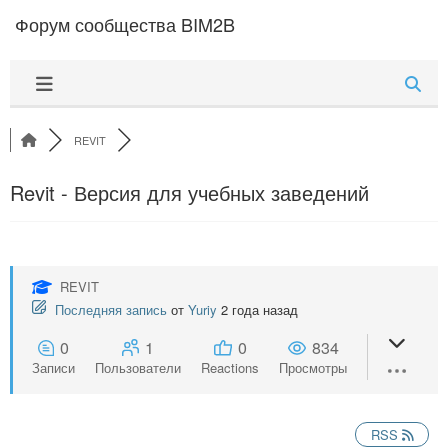
Перейти к содержимому
Форум сообщества BIM2B
REVIT
Revit - Версия для учебных заведений
REVIT
Последняя запись
от
Yuriy
2 года назад
0
1
0
834
Записи
Пользователи
Reactions
Просмотры
RSS