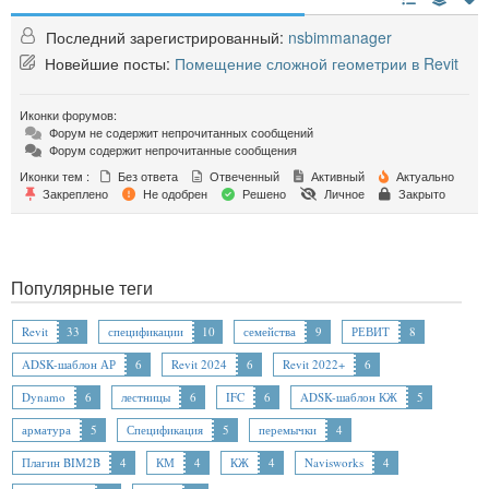
Последний зарегистрированный:
nsbimmanager
Новейшие посты:
Помещение сложной геометрии в Revit
Иконки форумов:
Форум не содержит непрочитанных сообщений
Форум содержит непрочитанные сообщения
Иконки тем :
Без ответа
Отвеченный
Активный
Актуально
Закреплено
Не одобрен
Решено
Личное
Закрыто
Популярные теги
Revit
33
спецификации
10
семейства
9
РЕВИТ
8
ADSK-шаблон АР
6
Revit 2024
6
Revit 2022+
6
Dynamo
6
лестницы
6
IFC
6
ADSK-шаблон КЖ
5
арматура
5
Спецификация
5
перемычки
4
Плагин BIM2B
4
КМ
4
КЖ
4
Navisworks
4