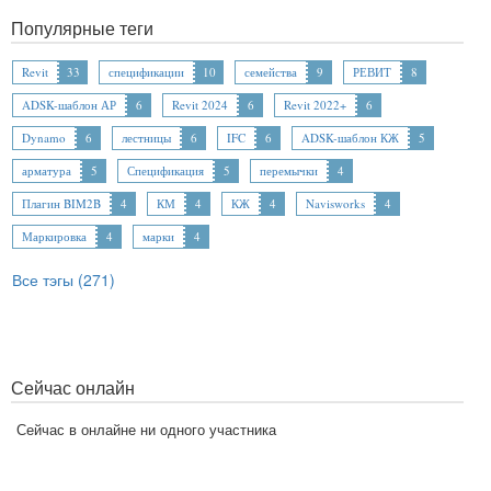
Популярные теги
Revit
33
спецификации
10
семейства
9
РЕВИТ
8
ADSK-шаблон АР
6
Revit 2024
6
Revit 2022+
6
Dynamo
6
лестницы
6
IFC
6
ADSK-шаблон КЖ
5
арматура
5
Спецификация
5
перемычки
4
Плагин BIM2B
4
КМ
4
КЖ
4
Navisworks
4
Маркировка
4
марки
4
Все тэгы (271)
Сейчас онлайн
Сейчас в онлайне ни одного участника