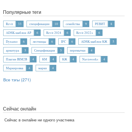
Популярные теги
Revit
33
спецификации
10
семейства
9
РЕВИТ
8
ADSK-шаблон АР
6
Revit 2024
6
Revit 2022+
6
Dynamo
6
лестницы
6
IFC
6
ADSK-шаблон КЖ
5
арматура
5
Спецификация
5
перемычки
4
Плагин BIM2B
4
КМ
4
КЖ
4
Navisworks
4
Маркировка
4
марки
4
Все тэгы (271)
Сейчас онлайн
Сейчас в онлайне ни одного участника