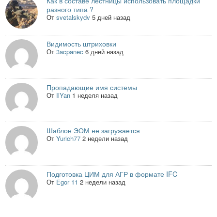
Как в составе лестницы использовать площадки
разного типа ?
От
svetalskydv
5 дней назад
Видимость штриховки
От
3acpanec
6 дней назад
Пропадающие имя системы
От
IlYan
1 неделя назад
Шаблон ЭОМ не загружается
От
Yurich77
2 недели назад
Подготовка ЦИМ для АГР в формате IFC
От
Egor 11
2 недели назад