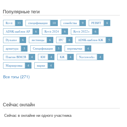
Популярные теги
Revit
33
спецификации
10
семейства
9
РЕВИТ
8
ADSK-шаблон АР
6
Revit 2024
6
Revit 2022+
6
Dynamo
6
лестницы
6
IFC
6
ADSK-шаблон КЖ
5
арматура
5
Спецификация
5
перемычки
4
Плагин BIM2B
4
КМ
4
КЖ
4
Navisworks
4
Маркировка
4
марки
4
Все тэгы (271)
Сейчас онлайн
Сейчас в онлайне ни одного участника