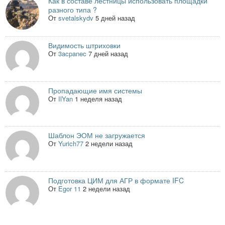
Как в составе лестницы использовать площадки
разного типа ?
От
svetalskydv
5 дней назад
Видимость штриховки
От
3acpanec
7 дней назад
Пропадающие имя системы
От
IlYan
1 неделя назад
Шаблон ЭОМ не загружается
От
Yurich77
2 недели назад
Подготовка ЦИМ для АГР в формате IFC
От
Egor 11
2 недели назад