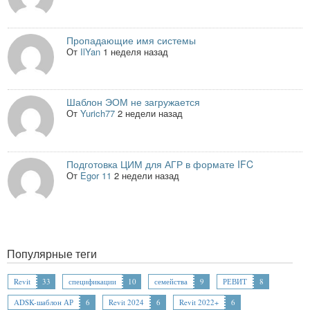
Пропадающие имя системы
От
IlYan
1 неделя назад
Шаблон ЭОМ не загружается
От
Yurich77
2 недели назад
Подготовка ЦИМ для АГР в формате IFC
От
Egor 11
2 недели назад
Популярные теги
Revit
33
спецификации
10
семейства
9
РЕВИТ
8
ADSK-шаблон АР
6
Revit 2024
6
Revit 2022+
6