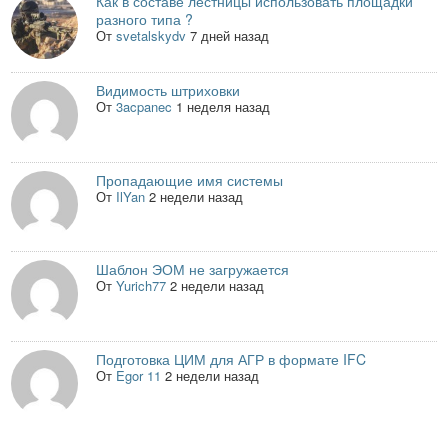
Как в составе лестницы использовать площадки
разного типа ?
От
svetalskydv
7 дней назад
Видимость штриховки
От
3acpanec
1 неделя назад
Пропадающие имя системы
От
IlYan
2 недели назад
Шаблон ЭОМ не загружается
От
Yurich77
2 недели назад
Подготовка ЦИМ для АГР в формате IFC
От
Egor 11
2 недели назад