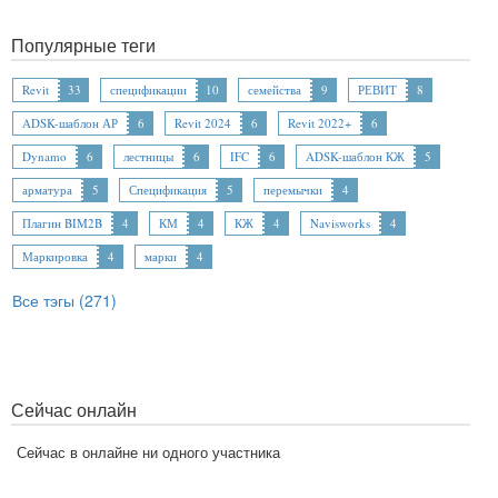
Популярные теги
Revit
33
спецификации
10
семейства
9
РЕВИТ
8
ADSK-шаблон АР
6
Revit 2024
6
Revit 2022+
6
Dynamo
6
лестницы
6
IFC
6
ADSK-шаблон КЖ
5
арматура
5
Спецификация
5
перемычки
4
Плагин BIM2B
4
КМ
4
КЖ
4
Navisworks
4
Маркировка
4
марки
4
Все тэгы (271)
Сейчас онлайн
Сейчас в онлайне ни одного участника