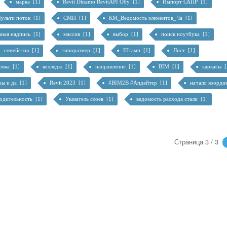
марка [1]
Revit Dinamo RevitAPI Обу [1]
Импорт САПР [1]
ульти поток [1]
СМП [1]
КМ_Ведомость элементов_Ча [1]
вная надпись [1]
массив [1]
выбор [1]
поиск ноутбука [1]
семейстов [1]
типоразмер [1]
Штамп [1]
Лист [1]
овка [1]
колледж [1]
направление [1]
BIM [1]
каркасы 
ры и да [1]
Revit 2023 [1]
#BIM2B #Апдейтер [1]
начало коорди
одительность [1]
Указатель слоев [1]
ведомость расхода стали [1]
Страница 3 / 3