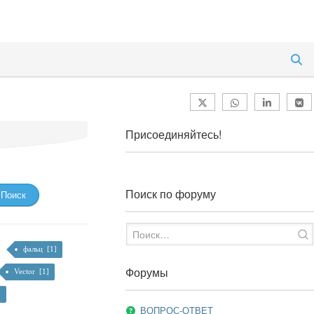
Присоединяйтесь!
Поиск по форуму
фальц [1]
Форумы
Vector [1]
]
ВОПРОС-ОТВЕТ