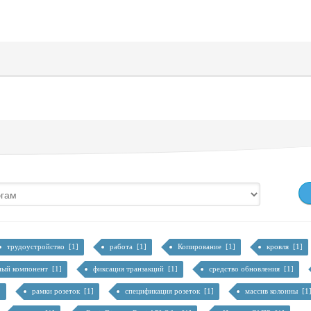
трудоустройство [1]
работа [1]
Копирование [1]
кровля [1]
ный компонент [1]
фиксация транзакций [1]
средство обновления [1]
]
рамки розеток [1]
спецификация розеток [1]
массив колонны [1