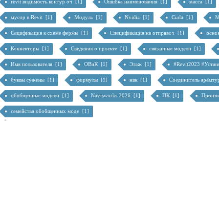
revit видимость контур оч [1]
Ошибка наименования [1]
масса [1]
мусор в Revit [1]
Модуль [1]
Nvidia [1]
Cuda [1]
М
Сецификация к схеме фермы [1]
Спецификация на отправоч [1]
осно
Коннекторы [1]
Сведения о проекте [1]
связанные модели [1]
Имя пользователя [1]
ОВиК [1]
Этаж [1]
#Revit2023 #Устан
буквы сужены [1]
формулы [1]
нвк [1]
Соединитель арамту
обобщенные модели [1]
Navisworks 2026 [1]
ПК [1]
Произв
семейства обобщенных моде [1]